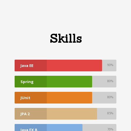
Skills
90%
Java EE
80%
Spring
80%
JUnit
85%
JPA 2
70%
Java FX 8