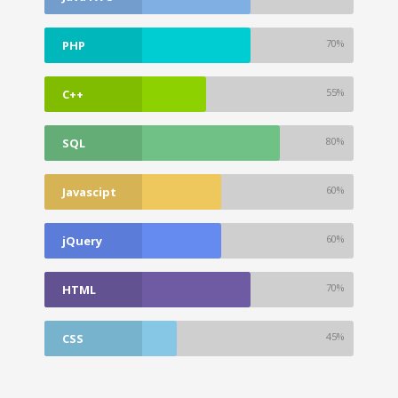
70%
PHP
55%
C++
80%
SQL
60%
Javascipt
60%
jQuery
70%
HTML
45%
CSS